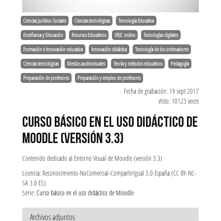
Ciencias Jurídico-Sociales
Ciencias tecnológicas
Tecnología Educativa
Enseñanza y Educación
Recursos Educativos
URJC online
Tecnologías digitales
Formación e Innovación educativa
Innovación didáctica
Tecnología de los ordenadores
Ciencias tecnológicas
Medios audiovisuales
Teoría y métodos educativos
Pedagogía
Preparación de profesores
Preparación y empleo de profesores
Fecha de grabación: 19 sept 2017
Visto: 10123 veces
CURSO BÁSICO EN EL USO DIDÁCTICO DE
MOODLE (VERSIÓN 3.3)
Contenido dedicado al Entorno Visual de Moodle (versión 3.3)
Licencia: Reconocimiento-NoComercial-CompartirIgual 3.0 España (CC BY-NC-
SA 3.0 ES)
Serie:
Curso básico en el uso didáctico de Moodle
Archivos adjuntos