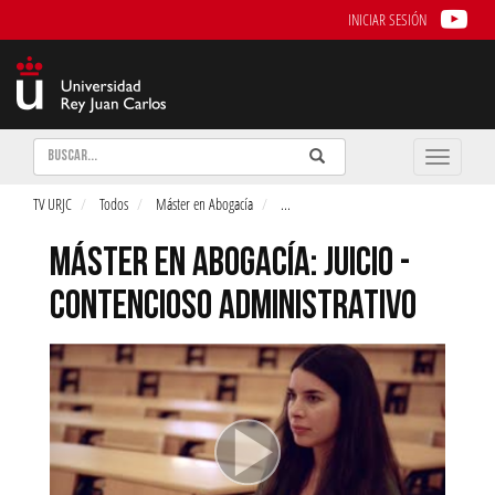
INICIAR SESIÓN
Buscar
Enviar
Buscar
Toggle
naviga
TV URJC
Todos
Máster en Abogacía
...
MÁSTER EN ABOGACÍA: JUICIO -
CONTENCIOSO ADMINISTRATIVO