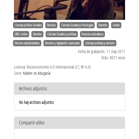
Ciencias Jurídico-Sociales
Derecho
Ciencias Sociales y Psicologías
Derecho
Grado
URJC online
Derecho
Ciencias Sociales y Jurídicas
Recursos educativos
Derecho administrativo
Derecho y legislación nacionales
Ciencias jurídicas y derecho
Fecha de grabación: 11 may 2017
Visto: 8031 veces
Licencia: Reconocimiento 4.0 Internacional (CC BY 4.0)
Serie:
Máster en Abogacía
Archivos adjuntos
No hay archivos adjuntos
Compartir vídeo