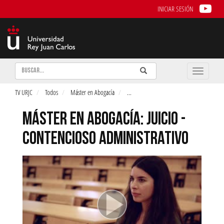
INICIAR SESIÓN
Buscar
Enviar
Buscar
Toggle
naviga
TV URJC
Todos
Máster en Abogacía
...
MÁSTER EN ABOGACÍA: JUICIO -
CONTENCIOSO ADMINISTRATIVO