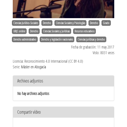
Ciencias Jurídico-Sociales
Derecho
Ciencias Sociales y Psicologías
Derecho
Grado
URJC online
Derecho
Ciencias Sociales y Jurídicas
Recursos educativos
Derecho administrativo
Derecho y legislación nacionales
Ciencias jurídicas y derecho
Fecha de grabación: 11 may 2017
Visto: 8031 veces
Licencia: Reconocimiento 4.0 Internacional (CC BY 4.0)
Serie:
Máster en Abogacía
Archivos adjuntos
No hay archivos adjuntos
Compartir vídeo