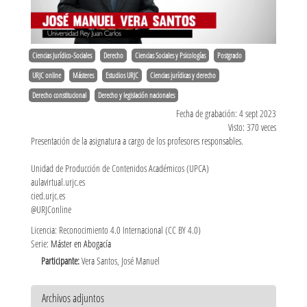
Ciencias Jurídico-Sociales
Derecho
Ciencias Sociales y Psicologías
Postgrado
URJC online
Másteres
Estudios URJC
Ciencias jurídicas y derecho
Derecho constitucional
Derecho y legislación nacionales
Fecha de grabación: 4 sept 2023
Visto: 370 veces
Presentación de la asignatura a cargo de los profesores responsables.
Unidad de Producción de Contenidos Académicos (UPCA)
aulavirtual.urjc.es
cied.urjc.es
@URJConline
Licencia: Reconocimiento 4.0 Internacional (CC BY 4.0)
Serie:
Máster en Abogacía
Participante:
Vera Santos, José Manuel
Archivos adjuntos