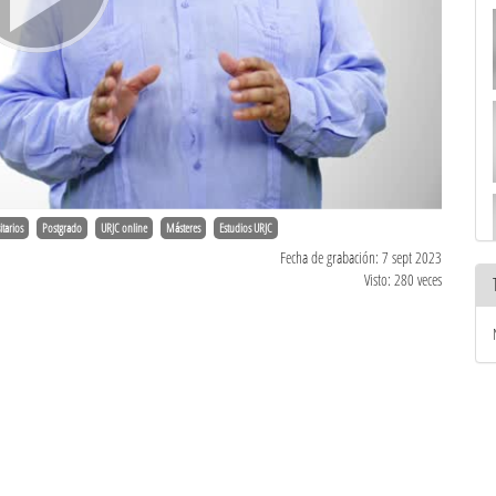
itarios
Postgrado
URJC online
Másteres
Estudios URJC
Fecha de grabación: 7 sept 2023
Visto: 280 veces