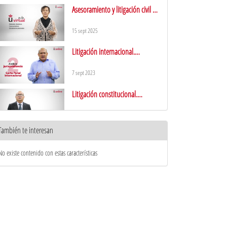
Asesoramiento y litigación civil y
mercantil. Presentación
15 sept 2025
Litigación internacional.
Presentación
7 sept 2023
Litigación constitucional.
Presentación
4 sept 2023
También te interesan
Litigación Constitucional.
Presentación
No existe contenido con estas características
17 feb 2023
Módulo profesional.
Presentación
25 sept 2019
Entrevista a Arinsa (Analistas de