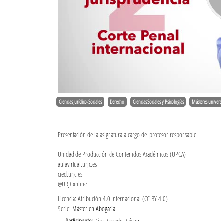
Ciencias Jurídico-Sociales
Derecho
Ciencias Sociales y Psicologías
Másteres univers
Presentación de la asignatura a cargo del profesor responsable.
Unidad de Producción de Contenidos Académicos (UPCA)
aulavirtual.urjc.es
cied.urjc.es
@URJConline
Licencia: Atribución 4.0 Internacional (CC BY 4.0)
Serie:
Máster en Abogacía
Participante:
Díaz Barrado, Cástor