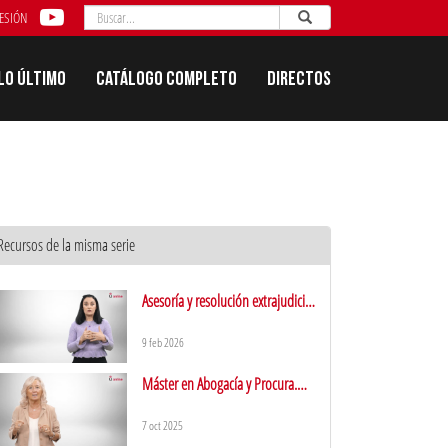
Buscar
Enviar
Buscar
SESIÓN
Lo último
Catálogo completo
Directos
Recursos de la misma serie
Asesoría y resolución extrajudicial
de conflictos: la mediación y el
arbitraje
9 feb 2026
Máster en Abogacía y Procura.
Presentación
7 oct 2025