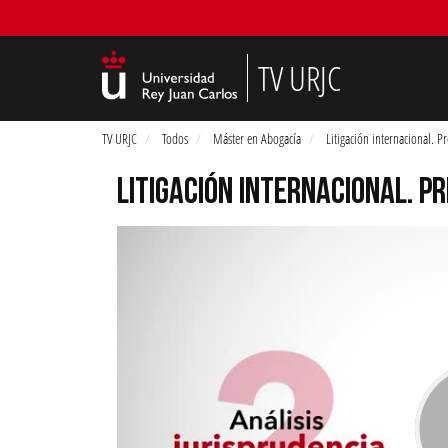
TV URJC
TV URJC
Todos
Máster en Abogacía
Litigación internacional. P
LITIGACIÓN INTERNACIONAL. P