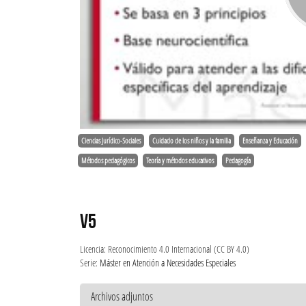
Ciencias Jurídico-Sociales
Cuidado de los niños y la familia
Enseñanza y Educación
Métodos pedagógicos
Teoría y métodos educativos
Pedagogía
V5
Licencia: Reconocimiento 4.0 Internacional (CC BY 4.0)
Serie:
Máster en Atención a Necesidades Especiales
Archivos adjuntos