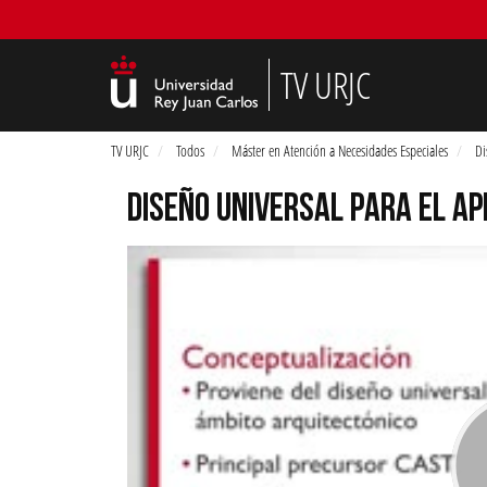
TV URJC
TV URJC
Todos
Máster en Atención a Necesidades Especiales
Di
DISEÑO UNIVERSAL PARA EL AP