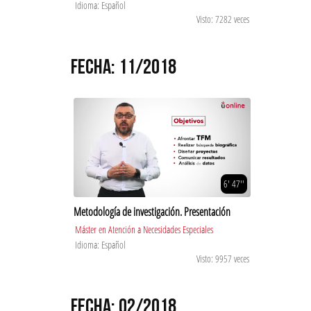
Idioma: Español
Visto: 7282 veces
FECHA: 11/2018
6' 47''
Metodología de investigación. Presentación
Máster en Atención a Necesidades Especiales
Idioma: Español
Visto: 9957 veces
FECHA: 02/2018