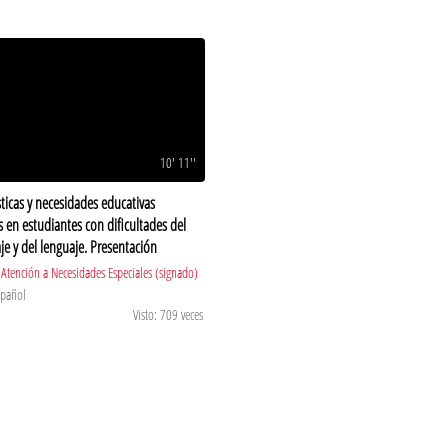
10' 11''
sticas y necesidades educativas
s en estudiantes con dificultades del
je y del lenguaje. Presentación
Atención a Necesidades Especiales (signado)
spañol
Visto: 709 veces