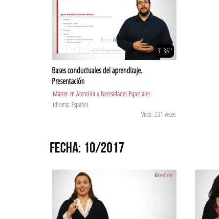
3' 36''
Bases conductuales del aprendizaje.
Presentación
Máster en Atención a Necesidades Especiales
Idioma: Español
Visto: 231 veces
FECHA: 10/2017