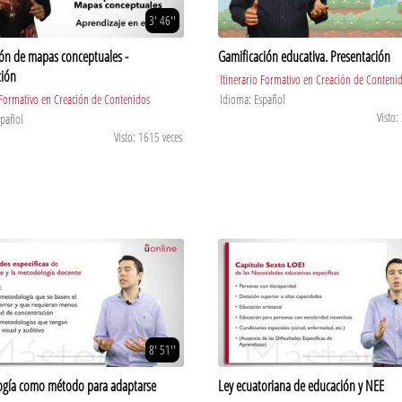
3' 46''
ón de mapas conceptuales -
Gamificación educativa. Presentación
ción
Itinerario Formativo en Creación de Conteni
 Formativo en Creación de Contenidos
Idioma: Español
Visto:
spañol
Visto: 1615 veces
8' 51''
gía como método para adaptarse
Ley ecuatoriana de educación y NEE