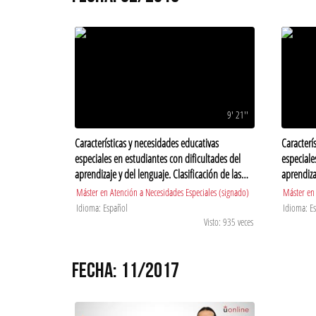
9' 21''
Características y necesidades educativas
Caracterí
especiales en estudiantes con dificultades del
especiale
aprendizaje y del lenguaje. Clasificación de las
aprendiza
DEA
Máster en Atención a Necesidades Especiales (signado)
Máster en 
Idioma: Español
Idioma: E
Visto: 935 veces
FECHA: 11/2017