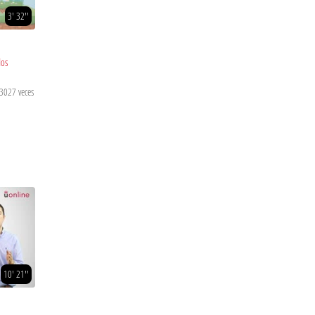
3' 32''
dos
 3027 veces
10' 21''