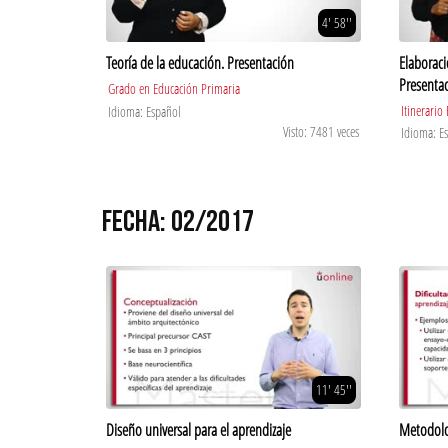
4' 58''
Teoría de la educación. Presentación
Elaboraci
Presenta
Grado en Educación Primaria
Itinerario
Idioma: Español
Visto: 7481 veces
Idioma: E
FECHA: 02/2017
11' 45''
Diseño universal para el aprendizaje
Metodolo