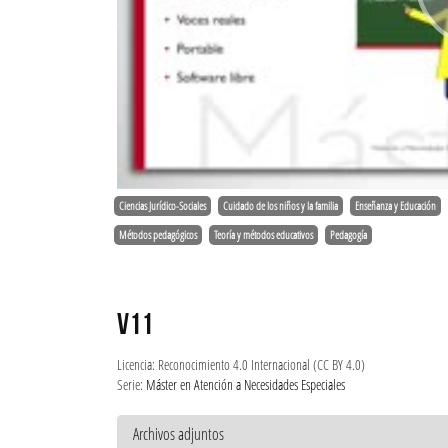
Ciencias Jurídico-Sociales
Cuidado de los niños y la familia
Enseñanza y Educación
Métodos pedagógicos
Teoría y métodos educativos
Pedagogía
V11
Licencia: Reconocimiento 4.0 Internacional (CC BY 4.0)
Serie:
Máster en Atención a Necesidades Especiales
Archivos adjuntos