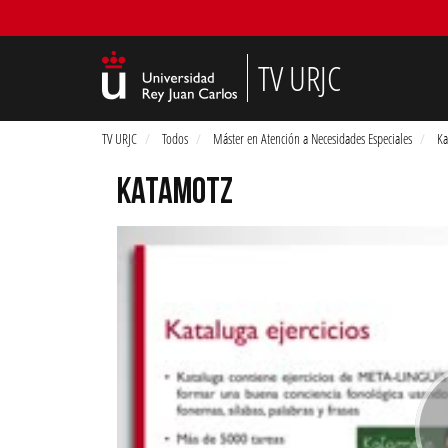
TV URJC
TV URJC
Todos
Máster en Atención a Necesidades Especiales
Ka
KATAMOTZ