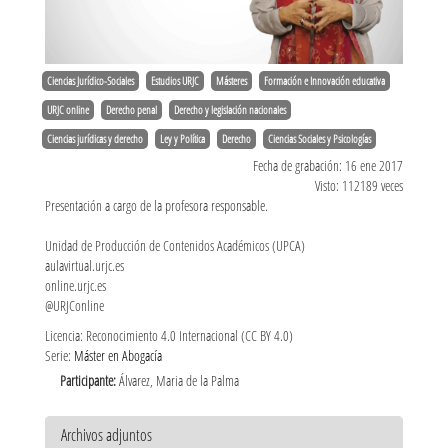
Ciencias Jurídico-Sociales
Estudios URJC
Másteres
Formación e Innovación educativa
URJC online
Derecho penal
Derecho y legislación nacionales
Ciencias jurídicas y derecho
Ley y Política
Derecho
Ciencias Sociales y Psicologías
Fecha de grabación: 16 ene 2017
Visto: 112189 veces
Presentación a cargo de la profesora responsable.
Unidad de Producción de Contenidos Académicos (UPCA)
aulavirtual.urjc.es
online.urjc.es
@URJConline
Licencia: Reconocimiento 4.0 Internacional (CC BY 4.0)
Serie:
Máster en Abogacía
Participante:
Álvarez, Maria de la Palma
Archivos adjuntos