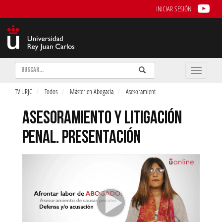
INICIAR SESIÓN
Buscar
Enviar
Buscar
Toggle
naviga
TV URJC
Todos
Máster en Abogacía
Asesoramient
ASESORAMIENTO Y LITIGACIÓN
PENAL. PRESENTACIÓN