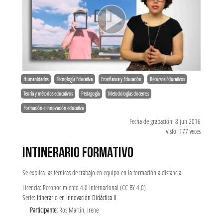
Humanidades
Tecnología Educativa
Enseñanza y Educación
Recursos Educativos
Teoría y métodos educativos
Pedagogía
Metodologías docentes
Formación e Innovación educativa
Fecha de grabación: 8 jun 2016
Visto: 177 veces
INTINERARIO FORMATIVO
Se explica las técnicas de trabajo en equipo en la formación a distancia.
Licencia: Reconocimiento 4.0 Internacional (CC BY 4.0)
Serie:
Itinerario en Innovación Didáctica II
Participante:
Ros Martín, Irene