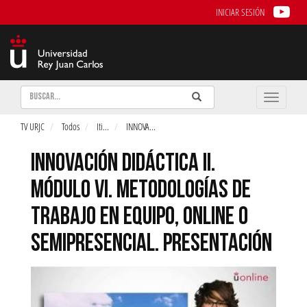
INICIAR SESIÓN
Buscar
Enviar
Buscar
Toggle
naviga
TV URJC
Todos
Iti
...
INNOVA
...
INNOVACIÓN DIDÁCTICA II.
MÓDULO VI. METODOLOGÍAS DE
TRABAJO EN EQUIPO, ONLINE O
SEMIPRESENCIAL. PRESENTACIÓN