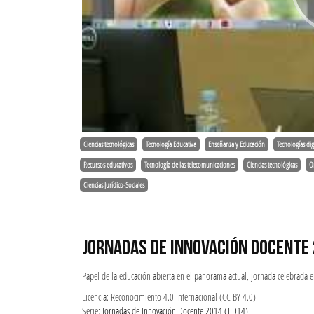
Ciencias tecnológicas
Tecnología Educativa
Enseñanza y Educación
Tecnologías dig
Recursos educativos
Tecnología de las telecomunicaciones
Ciencias tecnológicas
O
Ciencias Jurídico-Sociales
JORNADAS DE INNOVACIÓN DOCENTE
Papel de la educación abierta en el panorama actual, jornada celebrada 
Licencia: Reconocimiento 4.0 Internacional (CC BY 4.0)
Serie:
Jornadas de Innovación Docente 2014 (JID14)