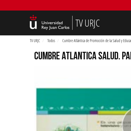
TV URJC
TV URJC
Todos
Cumbre Atlántica de Promoción de la Salud y Educa
CUMBRE ATLANTICA SALUD. PAR