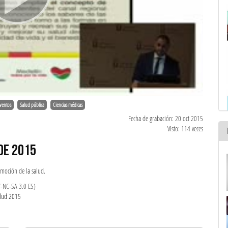
ventos
Salud pública
Ciencias médicas
Fecha de grabación: 20 oct 2015
Visto: 114 veces
DE 2015
omoción de la salud.
Y-NC-SA 3.0 ES)
alud 2015