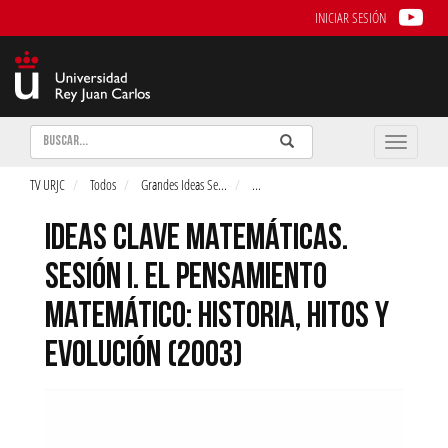
INICIAR SESIÓN
Buscar
Enviar
Buscar
Toggle
naviga
TV URJC
Todos
Grandes Ideas Se
...
...
IDEAS CLAVE MATEMÁTICAS.
SESIÓN I. EL PENSAMIENTO
MATEMÁTICO: HISTORIA, HITOS Y
EVOLUCIÓN (2003)