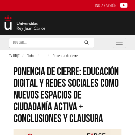
INICIAR SESIÓN
Buscar
Enviar
Buscar
Toggle
naviga
TV URJC
Todos
...
Ponencia de cierre:
...
PONENCIA DE CIERRE: EDUCACIÓN
DIGITAL Y REDES SOCIALES COMO
NUEVOS ESPACIOS DE
CIUDADANÍA ACTIVA +
CONCLUSIONES Y CLAUSURA