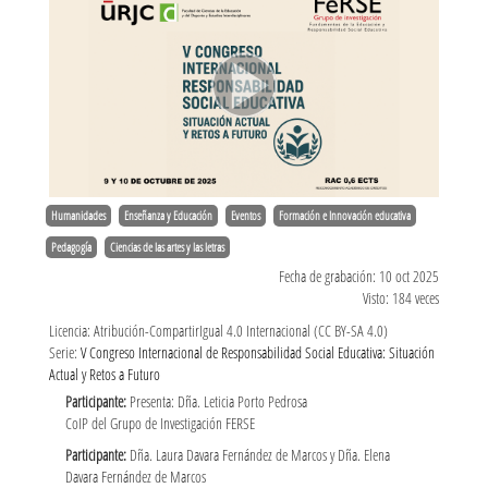
Humanidades
Enseñanza y Educación
Eventos
Formación e Innovación educativa
Pedagogía
Ciencias de las artes y las letras
Fecha de grabación: 10 oct 2025
Visto: 184 veces
Licencia: Atribución-CompartirIgual 4.0 Internacional (CC BY-SA 4.0)
Serie:
V Congreso Internacional de Responsabilidad Social Educativa: Situación
Actual y Retos a Futuro
Participante:
Presenta: Dña. Leticia Porto Pedrosa
CoIP del Grupo de Investigación FERSE
Participante:
Dña. Laura Davara Fernández de Marcos y Dña. Elena
Davara Fernández de Marcos