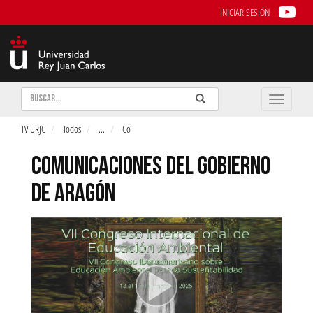
INICIAR SESIÓN
Buscar
Enviar
Buscar
Toggle
naviga
TV URJC
Todos
...
Co
COMUNICACIONES DEL GOBIERNO
DE ARAGÓN