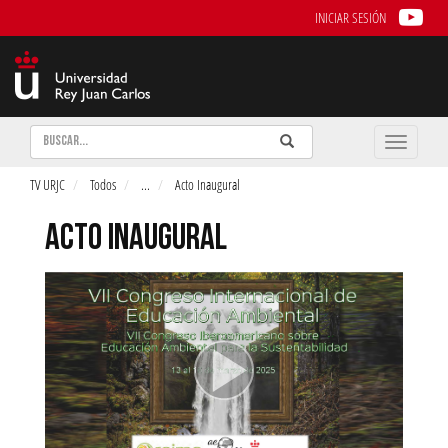
INICIAR SESIÓN
Buscar
Enviar
Buscar
Toggle
naviga
TV URJC
Todos
...
Acto Inaugural
ACTO INAUGURAL