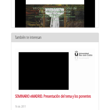
También te interesan
Avances y zancadillas en los actuales problemas-impactos
ambientales - Fernando Valladares CSIC - URJC
13 mar 2025
SEMINARIO eMADRID. Presentación del tema y los ponentes
16 dic 2011
Tecnología loT e Inteligencia Artificial en Educación