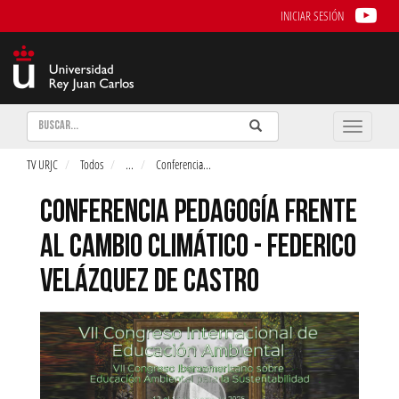
INICIAR SESIÓN
Buscar
Enviar
Buscar
Toggle
naviga
TV URJC
Todos
...
Conferencia
...
CONFERENCIA PEDAGOGÍA FRENTE
AL CAMBIO CLIMÁTICO - FEDERICO
VELÁZQUEZ DE CASTRO