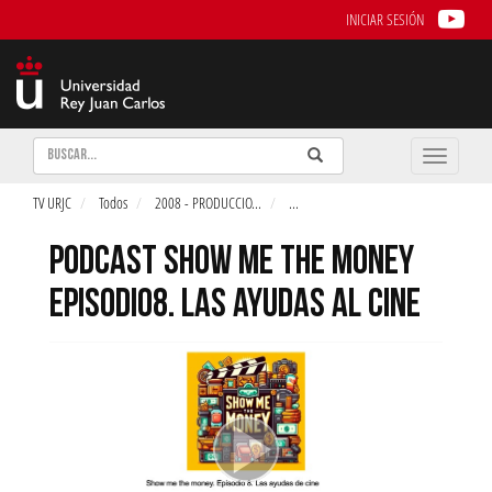
INICIAR SESIÓN
Buscar
Enviar
Buscar
Toggle
naviga
TV URJC
Todos
2008 - PRODUCCIO
...
...
PODCAST SHOW ME THE MONEY
EPISODIO8. LAS AYUDAS AL CINE