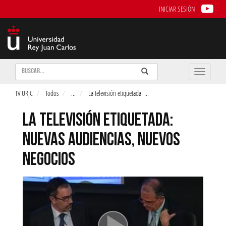
INICIAR SESIÓN
Buscar
Enviar
Buscar
Toggle
naviga
TV URJC
Todos
...
La televisión etiquetada:
...
LA TELEVISIÓN ETIQUETADA:
NUEVAS AUDIENCIAS, NUEVOS
NEGOCIOS