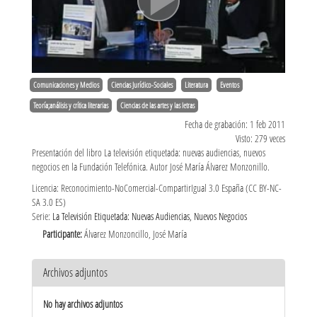
Comunicaciones y Medios
Ciencias Jurídico-Sociales
Literatura
Eventos
Teoría;análisis y crítica literarias
Ciencias de las artes y las letras
Fecha de grabación: 1 feb 2011
Visto: 279 veces
Presentación del libro La televisión etiquetada: nuevas audiencias, nuevos
negocios en la Fundación Telefónica. Autor José María Álvarez Monzonillo.
Licencia: Reconocimiento-NoComercial-CompartirIgual 3.0 España (CC BY-NC-
SA 3.0 ES)
Serie:
La Televisión Etiquetada: Nuevas Audiencias, Nuevos Negocios
Participante:
Álvarez Monzoncillo, José María
Archivos adjuntos
No hay archivos adjuntos