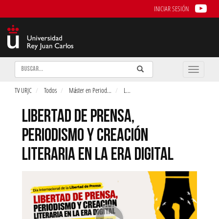
INICIAR SESIÓN
Buscar
Enviar
Buscar
Toggle
naviga
TV URJC
Todos
Máster en Period
...
L
...
LIBERTAD DE PRENSA,
PERIODISMO Y CREACIÓN
LITERARIA EN LA ERA DIGITAL