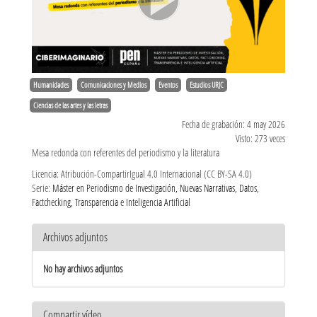
Humanidades
Comunicaciones y Medios
Eventos
Estudios URJC
Ciencias de las artes y las letras
Fecha de grabación: 4 may 2026
Visto: 273 veces
Mesa redonda con referentes del periodismo y la literatura
Licencia: Atribución-CompartirIgual 4.0 Internacional (CC BY-SA 4.0)
Serie:
Máster en Periodismo de Investigación, Nuevas Narrativas, Datos,
Factchecking, Transparencia e Inteligencia Artificial
Archivos adjuntos
No hay archivos adjuntos
Compartir vídeo