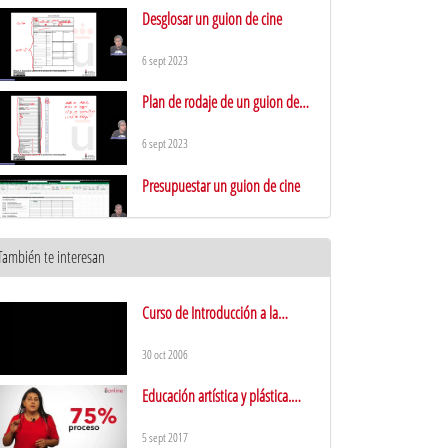
Desglosar un guion de cine
6 sept 2023
Plan de rodaje de un guion de
cine
6 sept 2023
Presupuestar un guion de cine
6 sept 2023
También te interesan
Financiación y amortización de
una película
6 sept 2023
Curso de Introducción a la
Fotografía Digital. Sesión 2
El plan de financiación de una
30 oct 2006
película
6 sept 2023
Educación artística y plástica.
Presentación
Las ventanas de explotación de
5 sept 2017