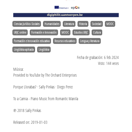
Ciencias Jurídico-Sociales
Humanidades
Literatura
Historia
Sociedad
MOOC
URJC online
Formación e Innovación
MOOC
Estudios URJC
Cultura
Formación e Innovación educativa
Recursos educativos
Lengua y literatura
Lingüística aplicada
Lingüística
Fecha de grabación: 6 feb 2024
Visto: 144 veces
Música:
Provided to YouTube by The Orchard Enterprises
Porque Llorabas? · Sally Pinkas · Diego Perez
To a Camia - Piano Music from Romantic Manila
℗ 2018 Sally Pinkas
Released on: 2019-01-03