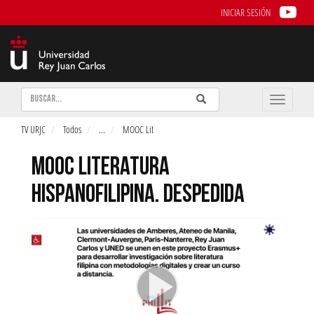
INICIAR SESIÓN
Buscar
Enviar
Buscar
Toggle
naviga
TV URJC
Todos
...
MOOC Lit
MOOC LITERATURA
HISPANOFILIPINA. DESPEDIDA