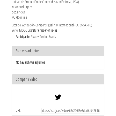
Unidad de Producción de Contenidos Académicos (UPCA)
aulavirtual.urjc.es
cied.urjc.es
@URJConline
Licencia: Atribución-CompartirIgual 4.0 Internacional (CC BY-SA 4.0)
Serie:
MOOC Literatura hispanofilipina
Participante:
Álvarez Tardío, Beatriz
Archivos adjuntos
No hay archivos adjuntos
Compartir vídeo
URL: