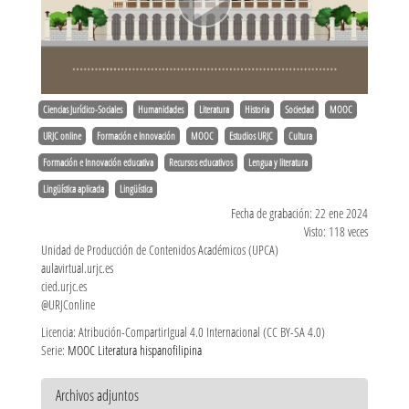
Ciencias Jurídico-Sociales
Humanidades
Literatura
Historia
Sociedad
MOOC
URJC online
Formación e Innovación
MOOC
Estudios URJC
Cultura
Formación e Innovación educativa
Recursos educativos
Lengua y literatura
Lingüística aplicada
Lingüística
Fecha de grabación: 22 ene 2024
Visto: 118 veces
Unidad de Producción de Contenidos Académicos (UPCA)
aulavirtual.urjc.es
cied.urjc.es
@URJConline
Licencia: Atribución-CompartirIgual 4.0 Internacional (CC BY-SA 4.0)
Serie:
MOOC Literatura hispanofilipina
Archivos adjuntos