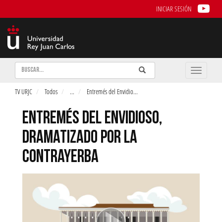
INICIAR SESIÓN
Buscar
Enviar
Buscar
Toggle
naviga
TV URJC
Todos
...
Entremés del Envidio
...
ENTREMÉS DEL ENVIDIOSO,
DRAMATIZADO POR LA
CONTRAYERBA