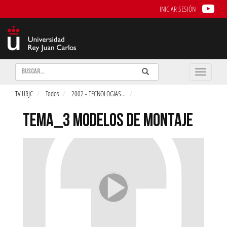
INICIAR SESIÓN
Buscar
Enviar
Buscar
Toggle
naviga
TV URJC
Todos
2002 - TECNOLOGIAS
...
TEMA_3 MODELOS DE MONTAJE