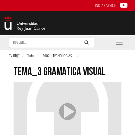
INICIAR SESIÓN
Buscar
Enviar
Buscar
Toggle
naviga
TV URJC
Todos
2002 - TECNOLOGIAS
...
TEMA_3 GRAMATICA VISUAL