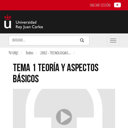
INICIAR SESIÓN
Buscar
Enviar
Buscar
Toggle
naviga
TV URJC
Todos
2002 - TECNOLOGIAS
...
TEMA 1 TEORÍA Y ASPECTOS
BÁSICOS