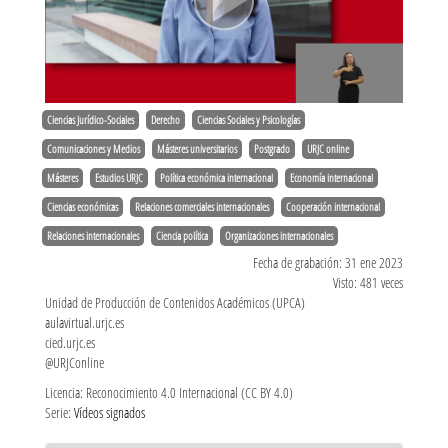
Ciencias Jurídico-Sociales
Derecho
Ciencias Sociales y Psicologías
Comunicaciones y Medios
Másteres universitarios
Postgrado
URJC online
Másteres
Estudios URJC
Política económica internacional
Economía internacional
Ciencias económicas
Relaciones comerciales internacionales
Cooperación internacional
Relaciones internacionales
Ciencia política
Organizaciones internacionales
Fecha de grabación: 31 ene 2023
Visto: 481 veces
Unidad de Producción de Contenidos Académicos (UPCA)
aulavirtual.urjc.es
cied.urjc.es
@URJConline
Licencia: Reconocimiento 4.0 Internacional (CC BY 4.0)
Serie:
Vídeos signados