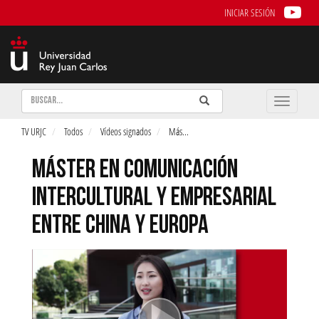
INICIAR SESIÓN
Buscar
Enviar
Buscar
Toggle
naviga
TV URJC
Todos
Vídeos signados
Más
...
MÁSTER EN COMUNICACIÓN
INTERCULTURAL Y EMPRESARIAL
ENTRE CHINA Y EUROPA