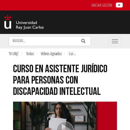
INICIAR SESIÓN
Buscar
Enviar
Buscar
Toggle
naviga
TV URJC
Todos
Vídeos signados
Cur
...
CURSO EN ASISTENTE JURÍDICO
PARA PERSONAS CON
DISCAPACIDAD INTELECTUAL