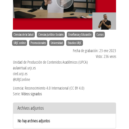
Ciencias de la Salud
Ciencias Jurídico-Sociales
Enseñanza y Educación
Cursos
URJC online
Promocionales
Universidad
Estudios URJC
Fecha de grabación: 23 ene 2023
Visto: 236 veces
Unidad de Producción de Contenidos Académicos (UPCA)
aulavirtual.urjc.es
cied.urjc.es
@URJConline
Licencia: Reconocimiento 4.0 Internacional (CC BY 4.0)
Serie:
Vídeos signados
Archivos adjuntos
No hay archivos adjuntos