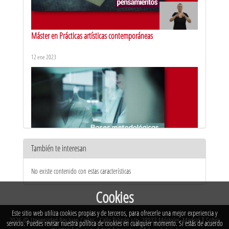
Máster en Prácticas artísticas contemporáneas
12 ene 2023
También te interesan
Máster en Técnicas de conservación de la biodiversidad y
No existe contenido con estas características
ecología
12 ene 2023
Cookies
Este sitio web utiliza cookies propias y de terceros, para ofrecerle una mejor experiencia y
2026 © Universidad Rey Juan Carlos - Calle Tulipán s/n. 28933 Móstoles. Madrid
|
Sobre
servicio. Puedes revisar nuestra política de cookies en cualquier momento. Si estás de acuerdo