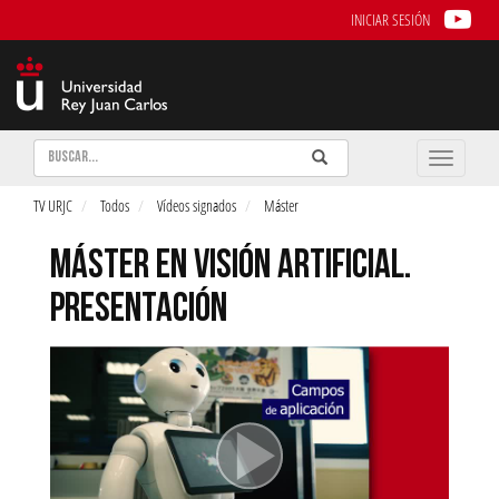
INICIAR SESIÓN
Buscar
Enviar
Buscar
Toggle
naviga
TV URJC
Todos
Vídeos signados
Máster
MÁSTER EN VISIÓN ARTIFICIAL.
PRESENTACIÓN