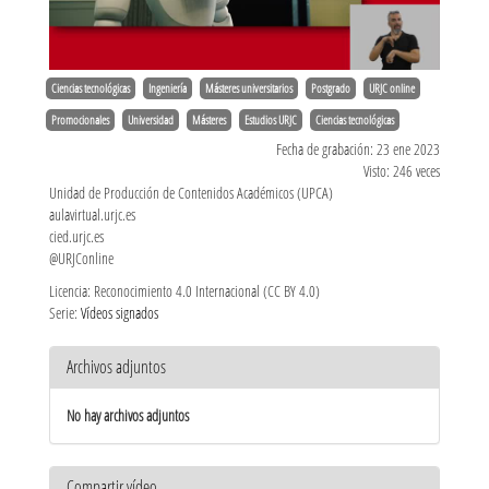
Ciencias tecnológicas
Ingeniería
Másteres universitarios
Postgrado
URJC online
Promocionales
Universidad
Másteres
Estudios URJC
Ciencias tecnológicas
Fecha de grabación: 23 ene 2023
Visto: 246 veces
Unidad de Producción de Contenidos Académicos (UPCA)
aulavirtual.urjc.es
cied.urjc.es
@URJConline
Licencia: Reconocimiento 4.0 Internacional (CC BY 4.0)
Serie:
Vídeos signados
Archivos adjuntos
No hay archivos adjuntos
Compartir vídeo