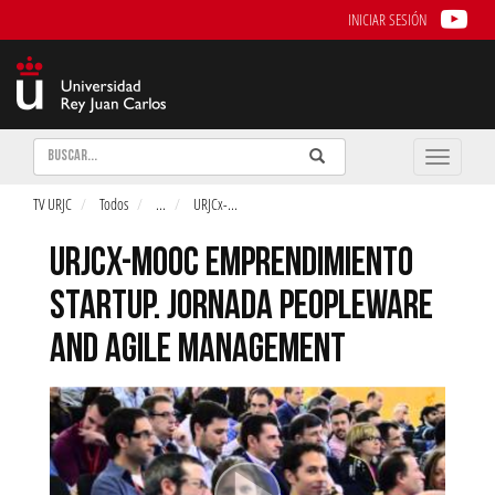
INICIAR SESIÓN
Buscar
Enviar
Buscar
Toggle
naviga
TV URJC
Todos
...
URJCx-
...
URJCX-MOOC EMPRENDIMIENTO
STARTUP. JORNADA PEOPLEWARE
AND AGILE MANAGEMENT