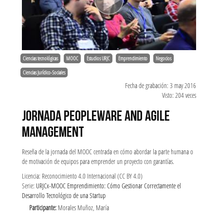
Ciencias tecnológicas
MOOC
Estudios URJC
Emprendimiento
Negocios
Ciencias Jurídico-Sociales
Fecha de grabación: 3 may 2016
Visto: 204 veces
JORNADA PEOPLEWARE AND AGILE
MANAGEMENT
Reseña de la jornada del MOOC centrada en cómo abordar la parte humana o
de motivación de equipos para emprender un proyecto con garantías.
Licencia: Reconocimiento 4.0 Internacional (CC BY 4.0)
Serie:
URJCx-MOOC Emprendimiento: Cómo Gestionar Correctamente el
Desarrollo Tecnológico de una Startup
Participante:
Morales Muñoz, María