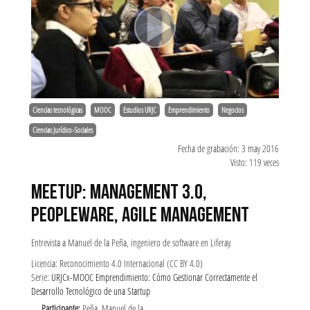
Ciencias tecnológicas
MOOC
Estudios URJC
Emprendimiento
Negocios
Ciencias Jurídico-Sociales
Fecha de grabación: 3 may 2016
Visto: 119 veces
MEETUP: MANAGEMENT 3.0,
PEOPLEWARE, AGILE MANAGEMENT
Entrevista a Manuel de la Peña, ingeniero de software en Liferay.
Licencia: Reconocimiento 4.0 Internacional (CC BY 4.0)
Serie:
URJCx-MOOC Emprendimiento: Cómo Gestionar Correctamente el
Desarrollo Tecnológico de una Startup
Participante:
Peña, Manuel de la