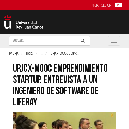
INICIAR SESIÓN
Buscar
Enviar
Buscar
Toggle
naviga
TV URJC
Todos
...
URJCx-MOOC EMPR
...
URJCX-MOOC EMPRENDIMIENTO
STARTUP. ENTREVISTA A UN
INGENIERO DE SOFTWARE DE
LIFERAY