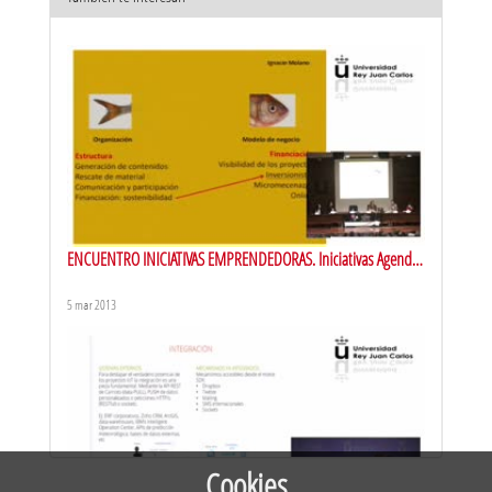
URJCx-MOOC EMPRENDIMIENTO STARTUP. Presentación
14 abr 2016
ENCUENTRO INICIATIVAS EMPRENDEDORAS. Iniciativas Agenda
Magenta, Sesión Continua y Ecocreativa Emprende
5 mar 2013
URJCx-MOOC EMPRENDIMIENTO STARTUP. Multitarea: impacto
de la multitarea
3 may 2016
Cookies