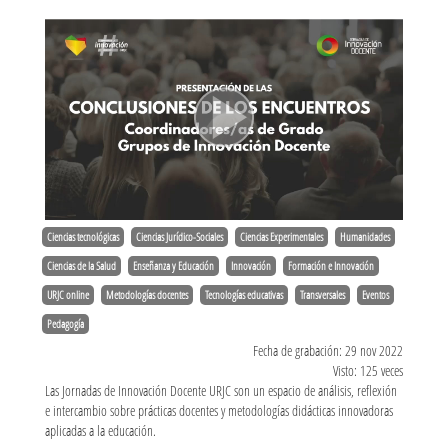
Ciencias tecnológicas
Ciencias Jurídico-Sociales
Ciencias Experimentales
Humanidades
Ciencias de la Salud
Enseñanza y Educación
Innovación
Formación e Innovación
URJC online
Metodologías docentes
Tecnologías educativas
Transversales
Eventos
Pedagogía
Fecha de grabación: 29 nov 2022
Visto: 125 veces
Las Jornadas de Innovación Docente URJC son un espacio de análisis, reflexión
e intercambio sobre prácticas docentes y metodologías didácticas innovadoras
aplicadas a la educación.