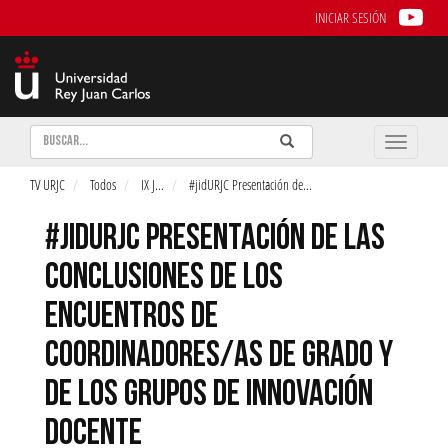
INICIAR SESIÓN
Buscar
Enviar
Buscar
Toggle
naviga
TV URJC
Todos
IX J
...
#jidURJC Presentación de
...
#JIDURJC PRESENTACIÓN DE LAS
CONCLUSIONES DE LOS
ENCUENTROS DE
COORDINADORES/AS DE GRADO Y
DE LOS GRUPOS DE INNOVACIÓN
DOCENTE