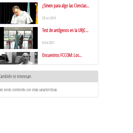
¿Sirven para algo las Ciencias
Sociales?
28 oct 2019
Test de antígenos en la URJC
Fuenlabrada
8 feb 2021
Encuentros FCCOM: Los
profesionales de la publicidad
27 ago 2019
También te interesan
Cámara JVC - GY-HM850: sonido
No existe contenido con estas características
18 feb 2021
Graduación FCCOM 2019
14 feb 2020
Las Aulas FFCOM estarán