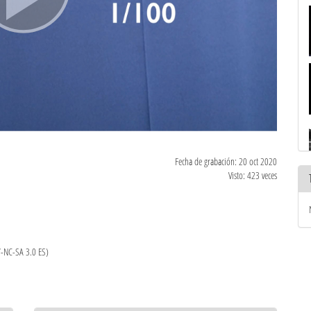
Fecha de grabación: 20 oct 2020
Visto: 423 veces
Y-NC-SA 3.0 ES)