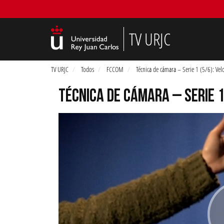
TV URJC
TV URJC
Todos
FCCOM
Técnica de cámara – Serie 1 (5/6): Vel
TÉCNICA DE CÁMARA – SERIE 1