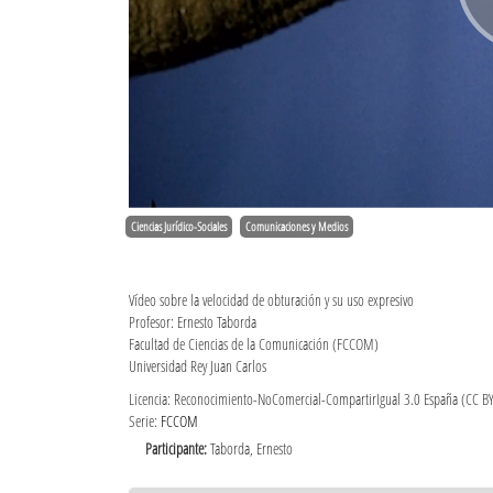
Ciencias Jurídico-Sociales
Comunicaciones y Medios
Vídeo sobre la velocidad de obturación y su uso expresivo
Profesor: Ernesto Taborda
Facultad de Ciencias de la Comunicación (FCCOM)
Universidad Rey Juan Carlos
Licencia: Reconocimiento-NoComercial-CompartirIgual 3.0 España (CC B
Serie:
FCCOM
Participante:
Taborda, Ernesto