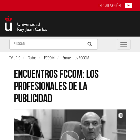
INICIAR SESIÓN
Buscar
Enviar
Buscar
Toggle
naviga
TV URJC
Todos
FCCOM
Encuentros FCCOM:
ENCUENTROS FCCOM: LOS
PROFESIONALES DE LA
PUBLICIDAD