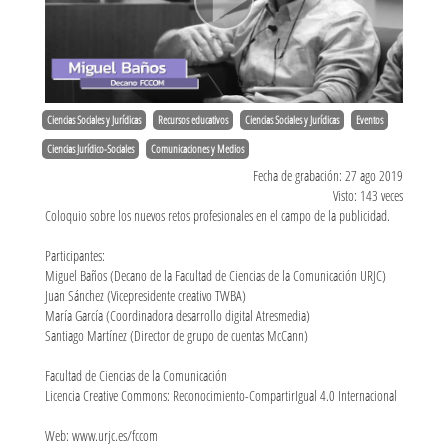
Ciencias Sociales y Jurídicas
Recursos educativos
Ciencias Sociales y Jurídicas
Eventos
Ciencias Jurídico-Sociales
Comunicaciones y Medios
Fecha de grabación: 27 ago 2019
Visto: 143 veces
Coloquio sobre los nuevos retos profesionales en el campo de la publicidad.
Participantes:
Miguel Baños (Decano de la Facultad de Ciencias de la Comunicación URJC)
Juan Sánchez (Vicepresidente creativo TWBA)
María García (Coordinadora desarrollo digital Atresmedia)
Santiago Martínez (Director de grupo de cuentas McCann)
Facultad de Ciencias de la Comunicación
Licencia Creative Commons: Reconocimiento-CompartirIgual 4.0 Internacional
Web: www.urjc.es/fccom