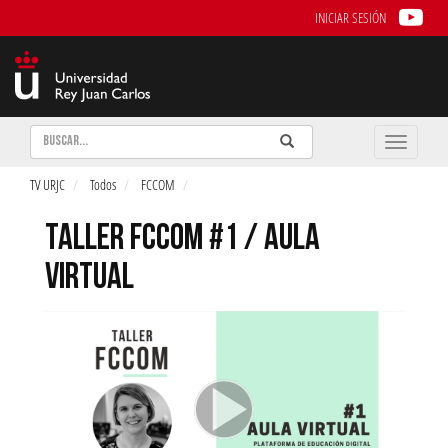
INICIAR SESIÓN
Buscar
Enviar
Buscar
Toggle
naviga
TV URJC
Todos
FCCOM
TALLER FCCOM #1 / AULA
VIRTUAL