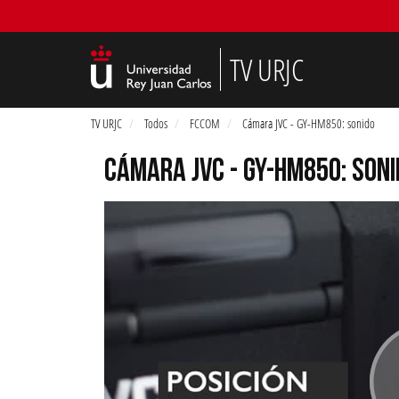
TV URJC
TV URJC
Todos
FCCOM
Cámara JVC - GY-HM850: sonido
CÁMARA JVC - GY-HM850: SONI