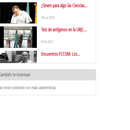
¿Sirven para algo las Ciencias
Sociales?
28 oct 2019
Test de antígenos en la URJC
Fuenlabrada
8 feb 2021
Encuentros FCCOM: Los
profesionales de la publicidad
27 ago 2019
También te interesan
Cámara JVC - GY-HM850: sonido
No existe contenido con estas características
18 feb 2021
Graduación FCCOM 2019
14 feb 2020
Las Aulas FFCOM estarán