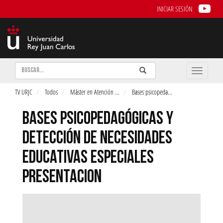
INICIAR SESIÓN
Buscar
Enviar
Buscar
Toggle
naviga
TV URJC
Todos
Máster en Atención
...
Bases psicopeda
...
BASES PSICOPEDAGÓGICAS Y
DETECCIÓN DE NECESIDADES
EDUCATIVAS ESPECIALES
PRESENTACION