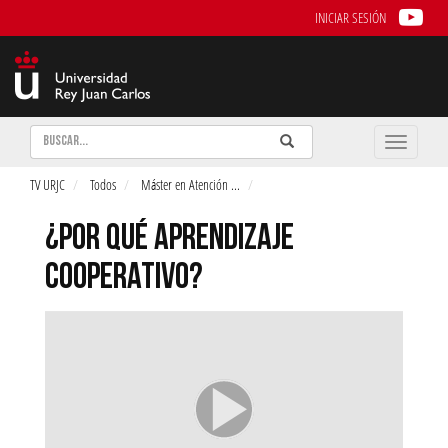
INICIAR SESIÓN
Buscar
Enviar
Buscar
Toggle
naviga
TV URJC
Todos
Máster en Atención
...
¿POR QUÉ APRENDIZAJE
COOPERATIVO?