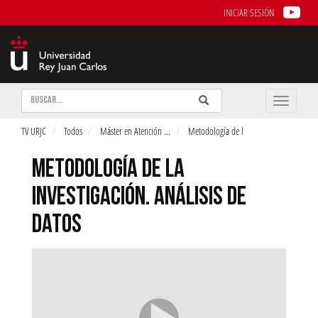
INICIAR SESIÓN
Buscar
Enviar
Buscar
Toggle
naviga
TV URJC
Todos
Máster en Atención
...
Metodología de l
METODOLOGÍA DE LA
INVESTIGACIÓN. ANÁLISIS DE
DATOS