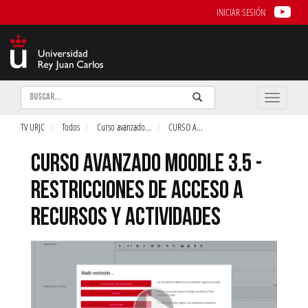
INICIAR SESIÓN
Buscar
Enviar
Buscar
Toggle
naviga
TV URJC
Todos
Curso avanzado
...
CURSO A
...
CURSO AVANZADO MOODLE 3.5 -
RESTRICCIONES DE ACCESO A
RECURSOS Y ACTIVIDADES