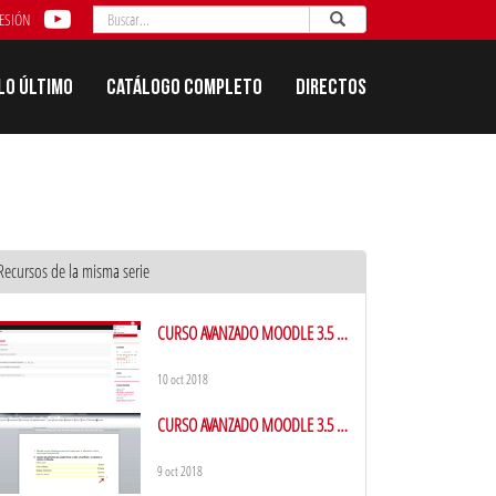
Buscar
Enviar
Buscar
SESIÓN
Lo último
Catálogo completo
Directos
Recursos de la misma serie
CURSO AVANZADO MOODLE 3.5 -
Entorno Visual
10 oct 2018
CURSO AVANZADO MOODLE 3.5 -
Crear y exportar preguntas en
formato GIFT
9 oct 2018