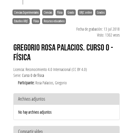
Ciencias Experimentales
Ciencias
Física
Grado
URJC online
Grados
Estudios URJC
Física
Recursos educativos
Fecha de grabación: 13 jul 2018
Visto: 1302 veces
GREGORIO ROSA PALACIOS. CURSO 0 -
FÍSICA
Licencia: Reconocimiento 4.0 Internacional (CC BY 4.0)
Serie:
Curso 0 de física
Participante:
Rosa Palacios, Gregorio
Archivos adjuntos
No hay archivos adjuntos
Compartir vídeo