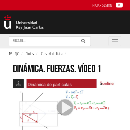
INICIAR SESIÓN
Buscar
Enviar
Buscar
Toggle
naviga
TV URJC
Todos
Curso 0 de física
DINÁMICA. FUERZAS. VÍDEO 1