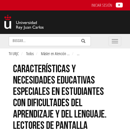
INICIAR SESIÓN
Buscar
Enviar
Buscar
Toggle
naviga
TV URJC
Todos
Máster en Atención
...
...
CARACTERÍSTICAS Y
NECESIDADES EDUCATIVAS
ESPECIALES EN ESTUDIANTES
CON DIFICULTADES DEL
APRENDIZAJE Y DEL LENGUAJE.
LECTORES DE PANTALLA