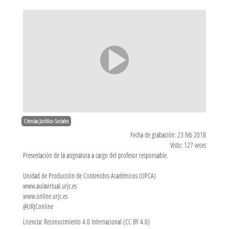
Ciencias Jurídico-Sociales
Fecha de grabación: 23 feb 2018
Visto: 127 veces
Presentación de la asignatura a cargo del profesor responsable.
Unidad de Producción de Contenidos Académicos (UPCA)
www.aulavirtual.urjc.es
www.online.urjc.es
@URJConline
Licencia: Reconocimiento 4.0 Internacional (CC BY 4.0)