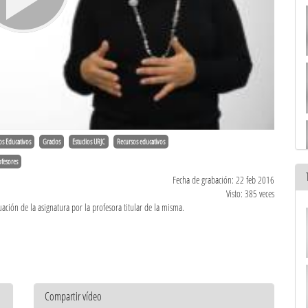
os Educativos
Grados
Estudios URJC
Recursos educativos
fesores
Fecha de grabación: 22 feb 2016
Visto: 385 veces
uación de la asignatura por la profesora titular de la misma.
Compartir vídeo