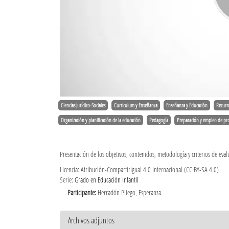
Ciencias Jurídico-Sociales
Curriculum y Enseñanza
Enseñanza y Educación
Recurs
Organización y planificación de la educación
Pedagogía
Preparación y empleo de pro
Presentación de los objetivos, contenidos, metodología y criterios de eval
Licencia: Atribución-CompartirIgual 4.0 Internacional (CC BY-SA 4.0)
Serie:
Grado en Educación Infantil
Participante:
Herradón Pliego, Esperanza
Archivos adjuntos