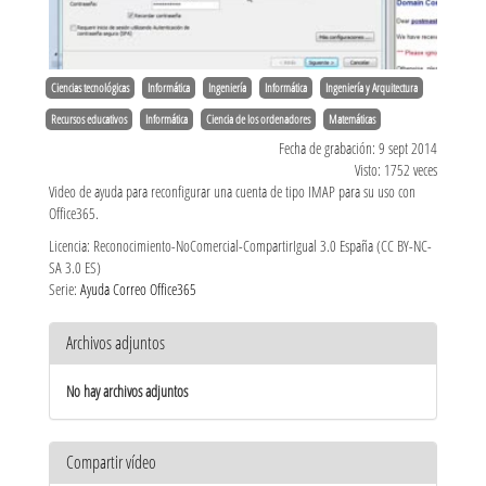
Ciencias tecnológicas
Informática
Ingeniería
Informática
Ingeniería y Arquitectura
Recursos educativos
Informática
Ciencia de los ordenadores
Matemáticas
Fecha de grabación: 9 sept 2014
Visto: 1752 veces
Video de ayuda para reconfigurar una cuenta de tipo IMAP para su uso con
Office365.
Licencia: Reconocimiento-NoComercial-CompartirIgual 3.0 España (CC BY-NC-
SA 3.0 ES)
Serie:
Ayuda Correo Office365
Archivos adjuntos
No hay archivos adjuntos
Compartir vídeo