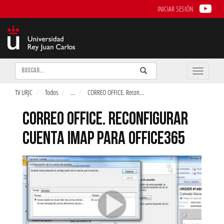
INICIAR SESIÓN
Buscar
Enviar
Buscar
Toggle
naviga
TV URJC
Todos
...
CORREO OFFICE. Recon
...
CORREO OFFICE. RECONFIGURAR
CUENTA IMAP PARA OFFICE365