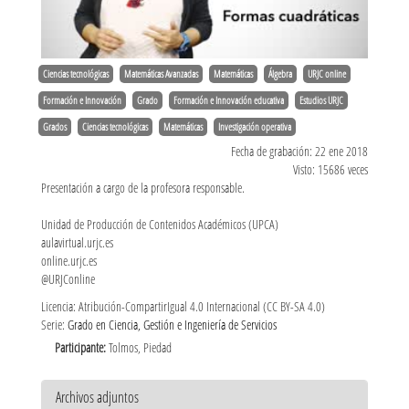
Ciencias tecnológicas
Matemáticas Avanzadas
Matemáticas
Álgebra
URJC online
Formación e Innovación
Grado
Formación e Innovación educativa
Estudios URJC
Grados
Ciencias tecnológicas
Matemáticas
Investigación operativa
Fecha de grabación: 22 ene 2018
Visto: 15686 veces
Presentación a cargo de la profesora responsable.
Unidad de Producción de Contenidos Académicos (UPCA)
aulavirtual.urjc.es
online.urjc.es
@URJConline
Licencia: Atribución-CompartirIgual 4.0 Internacional (CC BY-SA 4.0)
Serie:
Grado en Ciencia, Gestión e Ingeniería de Servicios
Participante:
Tolmos, Piedad
Archivos adjuntos