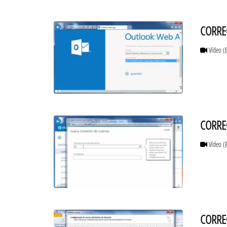
CORREO
Vídeo
(
CORREO
Vídeo
(
CORREO