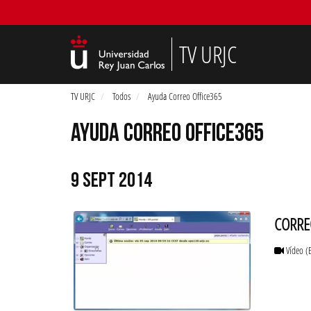
TV URJC
TV URJC
Todos
Ayuda Correo Office365
AYUDA CORREO OFFICE365
9 SEPT 2014
CORREO
Vídeo
(