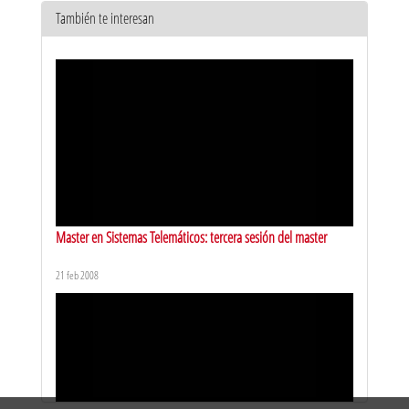
También te interesan
Simulación y animación de fenómenos mecánicos
21 may 2014
Master en Sistemas Telemáticos: tercera sesión del master
21 feb 2008
Simulación con volúmenes
21 may 2014