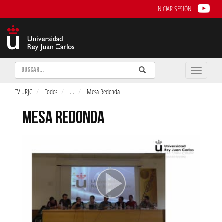
INICIAR SESIÓN
Buscar
Enviar
Buscar
Toggle
naviga
TV URJC
Todos
...
Mesa Redonda
MESA REDONDA