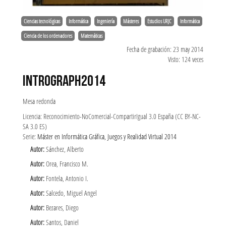
Ciencias tecnológicas
Informática
Ingeniería
Másteres
Estudios URJC
Informática
Ciencia de los ordenadores
Matemáticas
Fecha de grabación: 23 may 2014
Visto: 124 veces
INTROGRAPH2014
Mesa redonda
Licencia: Reconocimiento-NoComercial-CompartirIgual 3.0 España (CC BY-NC-
SA 3.0 ES)
Serie:
Máster en Informática Gráfica, Juegos y Realidad Virtual 2014
Autor:
Sánchez, Alberto
Autor:
Orea, Francisco M.
Autor:
Fontela, Antonio I.
Autor:
Salcedo, Miguel Angel
Autor:
Bezares, Diego
Autor:
Santos, Daniel