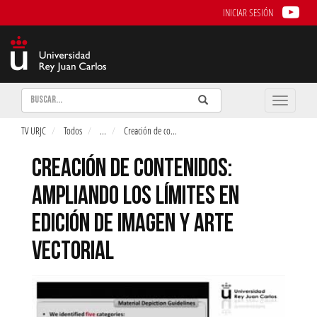
INICIAR SESIÓN
Buscar
Enviar
Buscar
Toggle
naviga
TV URJC
Todos
...
Creación de co
...
CREACIÓN DE CONTENIDOS:
AMPLIANDO LOS LÍMITES EN
EDICIÓN DE IMAGEN Y ARTE
VECTORIAL