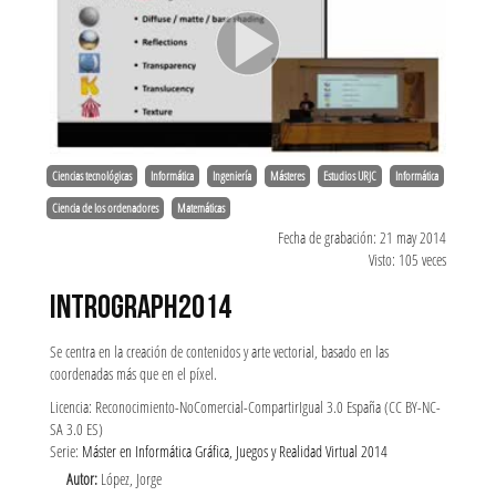
Ciencias tecnológicas
Informática
Ingeniería
Másteres
Estudios URJC
Informática
Ciencia de los ordenadores
Matemáticas
Fecha de grabación: 21 may 2014
Visto: 105 veces
INTROGRAPH2014
Se centra en la creación de contenidos y arte vectorial, basado en las
coordenadas más que en el píxel.
Licencia: Reconocimiento-NoComercial-CompartirIgual 3.0 España (CC BY-NC-
SA 3.0 ES)
Serie:
Máster en Informática Gráfica, Juegos y Realidad Virtual 2014
Autor:
López, Jorge