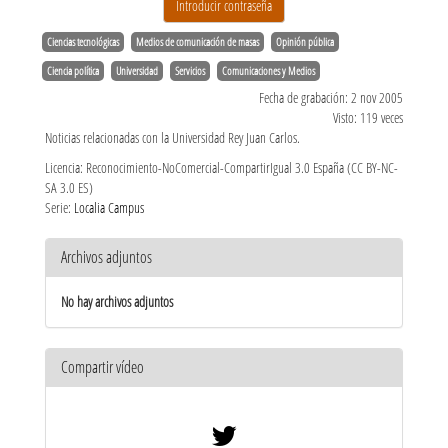
Ciencias tecnológicas
Medios de comunicación de masas
Opinión pública
Ciencia política
Universidad
Servicios
Comunicaciones y Medios
Fecha de grabación: 2 nov 2005
Visto: 119 veces
Noticias relacionadas con la Universidad Rey Juan Carlos.
Licencia: Reconocimiento-NoComercial-CompartirIgual 3.0 España (CC BY-NC-
SA 3.0 ES)
Serie:
Localia Campus
Archivos adjuntos
No hay archivos adjuntos
Compartir vídeo