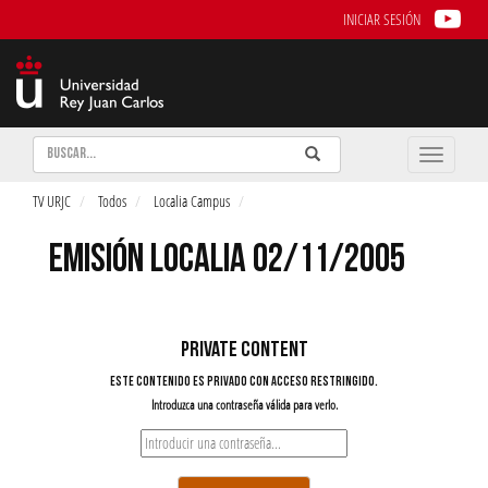
INICIAR SESIÓN
Buscar
Enviar
Buscar
Toggle
naviga
TV URJC
Todos
Localia Campus
EMISIÓN LOCALIA 02/11/2005